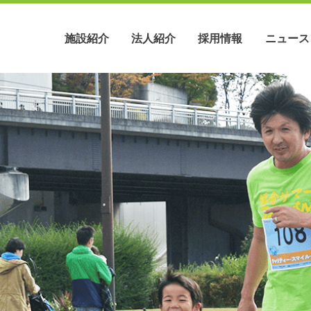
施設紹介
法人紹介
採用情報
ニュース
職員インタビュー
沿革
綾瀬ホーム
法人概要
募集要項