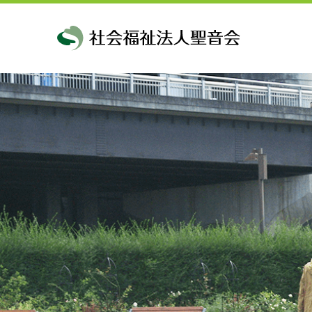
理事長挨拶・
メッセージ
鎌倉児童ホーム
創設
法人理念