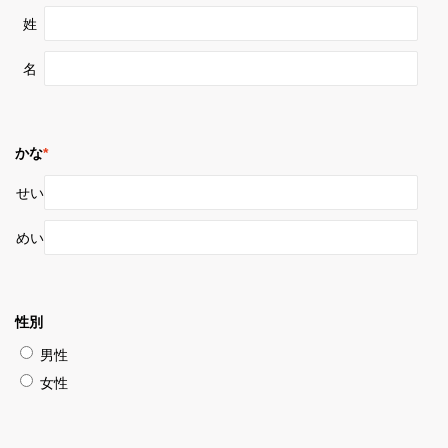
姓
名
かな
*
せい
めい
性別
男性
女性