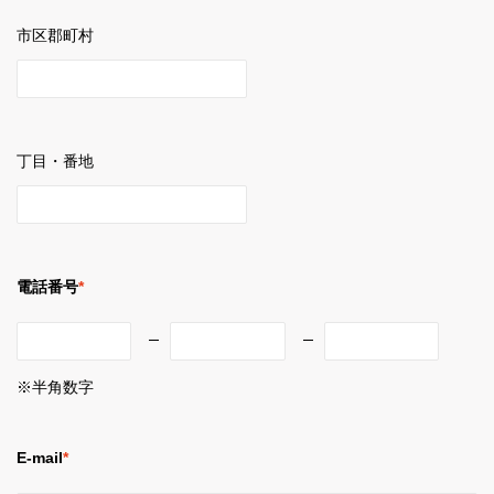
市区郡町村
丁目・番地
電話番号
*
※半角数字
E-mail
*