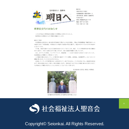
2024.08.19
鎌倉児童ホーム
鎌倉児童ホーム広報誌【明
Copyright©️ Seionkai. All Rights Reserved.
日へ 21号】が完成いたし